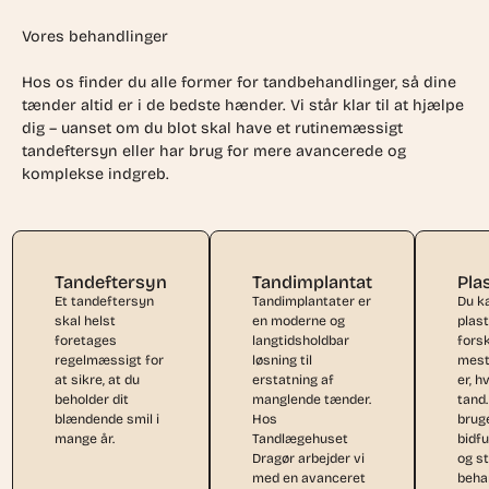
Vores behandlinger
Hos os finder du alle former for tandbehandlinger, så dine
tænder altid er i de bedste hænder. Vi står klar til at hjælpe
dig – uanset om du blot skal have et rutinemæssigt
tandeftersyn eller har brug for mere avancerede og
komplekse indgreb.
Tandeftersyn
Tandimplantat
Pla
Et tandeftersyn
Tandimplantater er
Du k
skal helst
en moderne og
plast
foretages
langtidsholdbar
forsk
regelmæssigt for
løsning til
mest
at sikre, at du
erstatning af
er, h
beholder dit
manglende tænder.
tand.
blændende smil i
Hos
bruge
mange år.
Tandlægehuset
bidf
Dragør arbejder vi
og s
med en avanceret
beha