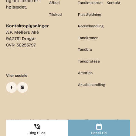
og det lokale er i
Afbud
Tandimplantat
Kontakt
højsædet.
Tilskud
Plastfyldning
Kontaktoplysninger
Rodbehandling
A.P. Møllers Allé
Tandkroner
9A,2791 Dragør
CVR: 38255797
Tandbro
Tandprotese
Amotion
Vi er sociale
Akutbehandling
©
2026
Copyright - Tandlægehuset Dragør
Tilsynsrapport
Site Map
Ring til os
Bestil tid