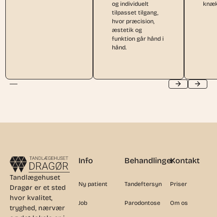
og individuelt
knæk
tilpasset tilgang,
hvor præcision,
æstetik og
funktion går hånd i
hånd.
Footer
Info
Behandlinger
Kontakt
Tandlægehuset
Ny patient
Tandeftersyn
Priser
Dragør er et sted
hvor kvalitet,
Job
Parodontose
Om os
tryghed, nærvær