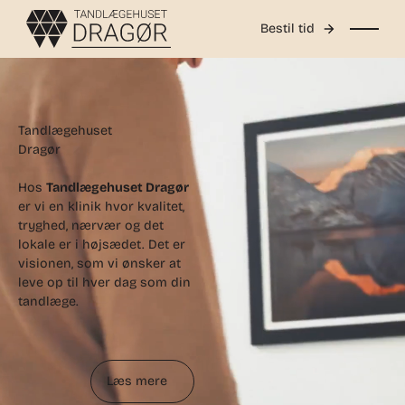
Bestil tid
Tandlægehuset
Dragør
Hos
Tandlægehuset Dragør
er vi en klinik hvor kvalitet,
tryghed, nærvær og det
lokale er i højsædet. Det er
visionen, som vi ønsker at
leve op til hver dag som din
tandlæge.
Læs mere