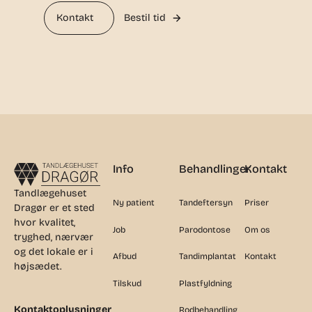
Kontakt
Bestil tid
Footer
Info
Behandlinger
Kontakt
Tandlægehuset
Ny patient
Tandeftersyn
Priser
Dragør er et sted
hvor kvalitet,
Job
Parodontose
Om os
tryghed, nærvær
og det lokale er i
Afbud
Tandimplantat
Kontakt
højsædet.
Tilskud
Plastfyldning
Kontaktoplysninger
Rodbehandling