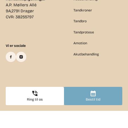
A.P. Møllers Allé
Tandkroner
9A,2791 Dragør
CVR: 38255797
Tandbro
Tandprotese
Amotion
Vi er sociale
Akutbehandling
©
2026
Copyright - Tandlægehuset Dragør
Tilsynsrapport
Site Map
Ring til os
Bestil tid