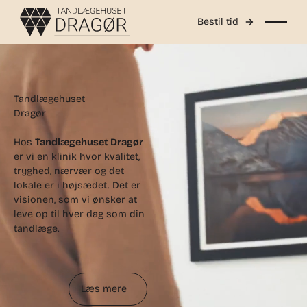
Bestil tid
Tandlægehuset
Dragør
Hos
Tandlægehuset Dragør
er vi en klinik hvor kvalitet,
tryghed, nærvær og det
lokale er i højsædet. Det er
visionen, som vi ønsker at
leve op til hver dag som din
tandlæge.
Læs mere