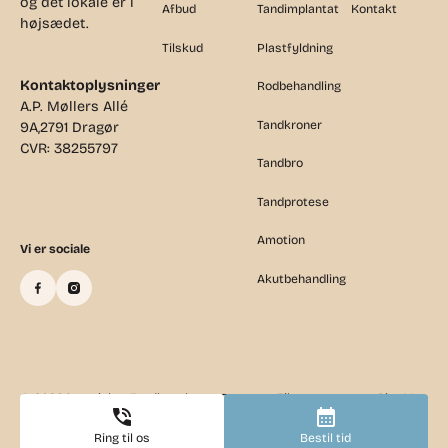
og det lokale er i
Afbud
Tandimplantat
Kontakt
højsædet.
Tilskud
Plastfyldning
Kontaktoplysninger
Rodbehandling
A.P. Møllers Allé
Tandkroner
9A,2791 Dragør
CVR: 38255797
Tandbro
Tandprotese
Amotion
Vi er sociale
Akutbehandling
©
2026
Copyright - Tandlægehuset Dragør
Tilsynsrapport
Site Map
Ring til os
Bestil tid