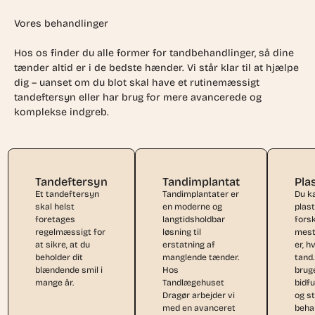
Vores behandlinger
Hos os finder du alle former for tandbehandlinger, så dine
tænder altid er i de bedste hænder. Vi står klar til at hjælpe
dig – uanset om du blot skal have et rutinemæssigt
tandeftersyn eller har brug for mere avancerede og
komplekse indgreb.
Tandeftersyn
Tandimplantat
Pla
Et tandeftersyn
Tandimplantater er
Du k
skal helst
en moderne og
plast
foretages
langtidsholdbar
forsk
regelmæssigt for
løsning til
mest
at sikre, at du
erstatning af
er, h
beholder dit
manglende tænder.
tand.
blændende smil i
Hos
bruge
mange år.
Tandlægehuset
bidf
Dragør arbejder vi
og s
med en avanceret
beha