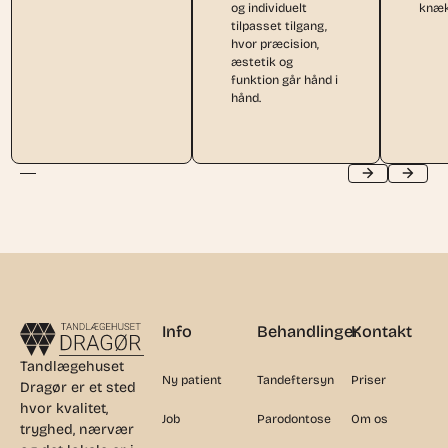
og individuelt
knæk
tilpasset tilgang,
hvor præcision,
æstetik og
funktion går hånd i
hånd.
Footer
Info
Behandlinger
Kontakt
Tandlægehuset
Ny patient
Tandeftersyn
Priser
Dragør er et sted
hvor kvalitet,
Job
Parodontose
Om os
tryghed, nærvær