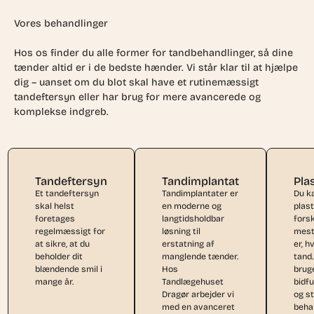
Vores behandlinger
Hos os finder du alle former for tandbehandlinger, så dine
tænder altid er i de bedste hænder. Vi står klar til at hjælpe
dig – uanset om du blot skal have et rutinemæssigt
tandeftersyn eller har brug for mere avancerede og
komplekse indgreb.
Tandeftersyn
Tandimplantat
Pla
Et tandeftersyn
Tandimplantater er
Du k
skal helst
en moderne og
plast
foretages
langtidsholdbar
forsk
regelmæssigt for
løsning til
mest
at sikre, at du
erstatning af
er, h
beholder dit
manglende tænder.
tand.
blændende smil i
Hos
bruge
mange år.
Tandlægehuset
bidf
Dragør arbejder vi
og s
med en avanceret
beha