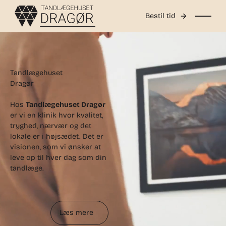
Bestil tid
Tandlægehuset
Dragør
Hos
Tandlægehuset Dragør
er vi en klinik hvor kvalitet,
tryghed, nærvær og det
lokale er i højsædet. Det er
visionen, som vi ønsker at
leve op til hver dag som din
tandlæge.
Læs mere