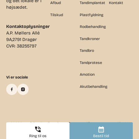
og det lokale er i
Afbud
Tandimplantat
Kontakt
højsædet.
Tilskud
Plastfyldning
Kontaktoplysninger
Rodbehandling
A.P. Møllers Allé
Tandkroner
9A,2791 Dragør
CVR: 38255797
Tandbro
Tandprotese
Amotion
Vi er sociale
Akutbehandling
©
2026
Copyright - Tandlægehuset Dragør
Tilsynsrapport
Site Map
Ring til os
Bestil tid