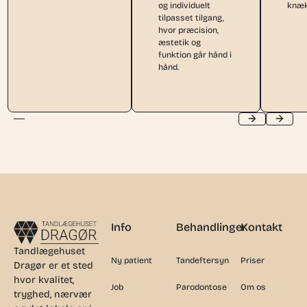
og individuelt
knæk
tilpasset tilgang,
hvor præcision,
æstetik og
funktion går hånd i
hånd.
Footer
Info
Behandlinger
Kontakt
Tandlægehuset
Ny patient
Tandeftersyn
Priser
Dragør er et sted
hvor kvalitet,
Job
Parodontose
Om os
tryghed, nærvær