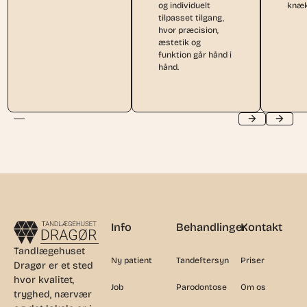
og individuelt
knæk
tilpasset tilgang,
hvor præcision,
æstetik og
funktion går hånd i
hånd.
Footer
Info
Behandlinger
Kontakt
Tandlægehuset
Ny patient
Tandeftersyn
Priser
Dragør er et sted
hvor kvalitet,
Job
Parodontose
Om os
tryghed, nærvær