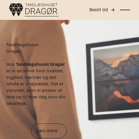
Bestil tid
Tandlægehuset
Dragør
Hos
Tandlægehuset Dragør
er vi en klinik hvor kvalitet,
tryghed, nærvær og det
lokale er i højsædet. Det er
visionen, som vi ønsker at
leve op til hver dag som din
tandlæge.
Læs mere