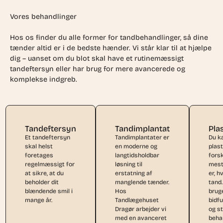
Vores behandlinger
Hos os finder du alle former for tandbehandlinger, så dine
tænder altid er i de bedste hænder. Vi står klar til at hjælpe
dig – uanset om du blot skal have et rutinemæssigt
tandeftersyn eller har brug for mere avancerede og
komplekse indgreb.
Tandeftersyn
Tandimplantat
Pla
Et tandeftersyn
Tandimplantater er
Du k
skal helst
en moderne og
plast
foretages
langtidsholdbar
forsk
regelmæssigt for
løsning til
mest
at sikre, at du
erstatning af
er, h
beholder dit
manglende tænder.
tand.
blændende smil i
Hos
bruge
mange år.
Tandlægehuset
bidf
Dragør arbejder vi
og s
med en avanceret
beha