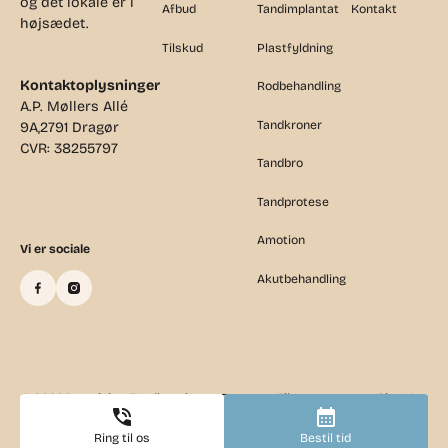
og det lokale er i
Afbud
Tandimplantat
Kontakt
højsædet.
Tilskud
Plastfyldning
Kontaktoplysninger
Rodbehandling
A.P. Møllers Allé
Tandkroner
9A,2791 Dragør
CVR: 38255797
Tandbro
Tandprotese
Amotion
Vi er sociale
Akutbehandling
©
2026
Copyright - Tandlægehuset Dragør
Tilsynsrapport
Site Map
Ring til os
Bestil tid